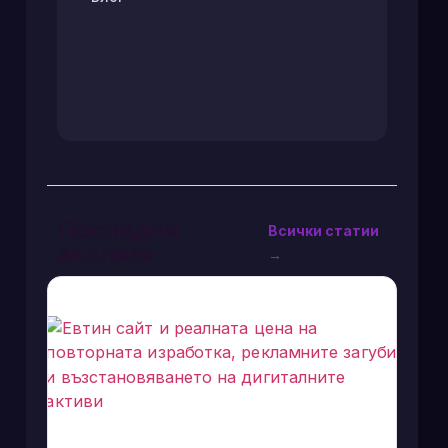
Последни
Всички статии
анализи
→