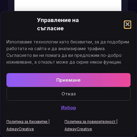
Колко струва евтиният сайт и
Управление на
маркетинг, когато трябва да бъдат
направени отново?
съгласие
28.07.2026
Използваме технологии като бисквитки, за да подобрим
Евтиният сайт може да излезе скъпо при
работата на сайта и да анализираме трафика.
повторна изработка. Вижте разходите за
Съгласието ви ни помага да ви предложим по-добро
редизайн, реклама, миграция, SEO, tracking и
изживяване, а отказът може да скрие някои функции.
достъпи.
Приемане
Отказ
Избор
Политика за бисквитки |
Политика за поверителност |
AdwayCreative
AdwayCreative