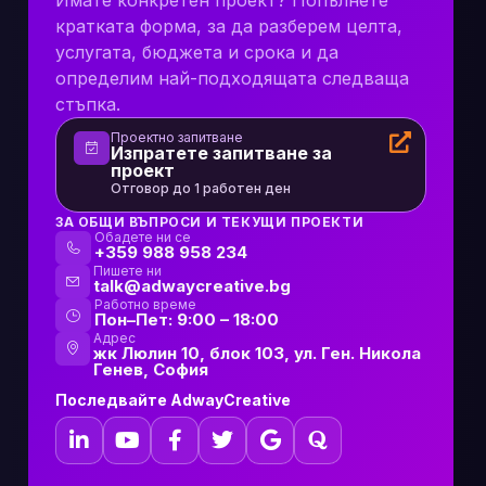
кратката форма, за да разберем целта,
услугата, бюджета и срока и да
определим най-подходящата следваща
стъпка.
Проектно запитване
Изпратете запитване за
проект
Отговор до 1 работен ден
ЗА ОБЩИ ВЪПРОСИ И ТЕКУЩИ ПРОЕКТИ
Обадете ни се
+359 988 958 234
Пишете ни
talk@adwaycreative.bg
Работно време
Пон–Пет: 9:00 – 18:00
Адрес
жк Люлин 10, блок 103, ул. Ген. Никола
Генев, София
Последвайте AdwayCreative