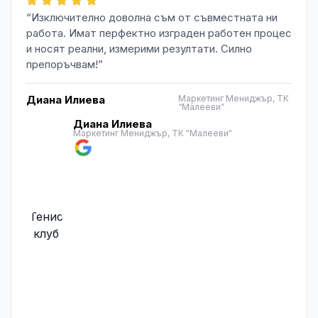
“Изключително доволна съм от съвместната ни
работа. Имат перфектно изграден работен процес
и носят реални, измерими резултати. Силно
препоръчвам!”
Диана Илиева
Маркетинг Мениджър, ТК
“Малееви”
Диана Илиева
Маркетинг Мениджър, ТК "Малееви"