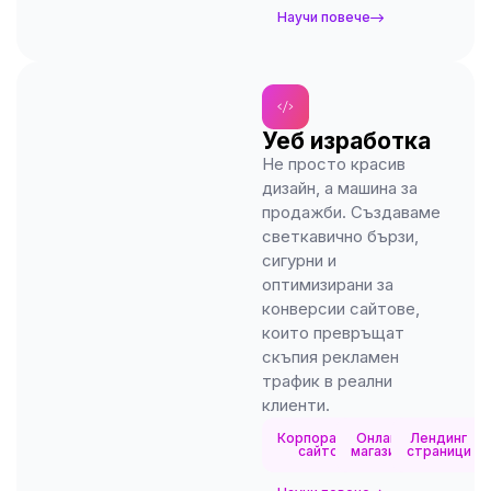
Научи повече
Уеб изработка
Не просто красив
дизайн, а машина за
продажби. Създаваме
светкавично бързи,
сигурни и
оптимизирани за
конверсии сайтове,
които превръщат
скъпия рекламен
трафик в реални
клиенти.
Корпоративни
Онлайн
Лендинг
сайтове
магазини
страници