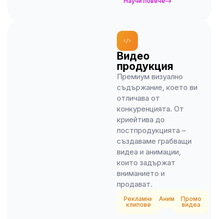
Научи повече
Видео
продукция
Премиум визуално
съдържание, което ви
отличава от
конкуренцията. От
криейтива до
постпродукцията –
създаваме грабващи
видеа и анимации,
които задържат
вниманието и
продават.
Рекламни
Анимации
Промо
клипове
видеа