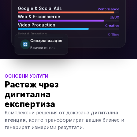
Google & Social Ads
Performance
Web & E-commerce
UI/UX
Video Production
Creative
Print & Branding
Offline
Синхронизация
Всички канали
ОСНОВНИ УСЛУГИ
Растеж чрез
дигитална
експертиза
Комплексни решения от доказана
дигитална
агенция
, които трансформират вашия бизнес и
генерират измерими резултати.