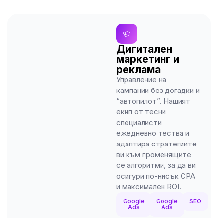
Дигитален
маркетинг и
реклама
Управление на
кампании без догадки и
“автопилот”. Нашият
екип от тесни
специалисти
ежедневно тества и
адаптира стратегиите
ви към променящите
се алгоритми, за да ви
осигури по-нисък CPA
и максимален ROI.
Google
Google
SEO
Ads
Ads