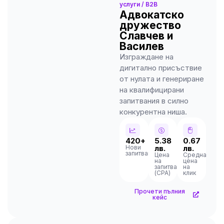
услуги / B2B
Адвокатско
дружество
Славчев и
Василев
Изграждане на
дигитално присъствие
от нулата и генериране
на квалифицирани
запитвания в силно
конкурентна ниша.
420+
5.38
0.67
Нови
лв.
лв.
запитвания
Цена
Средна
на
цена
запитване
на
(CPA)
клик
Прочети пълния
кейс