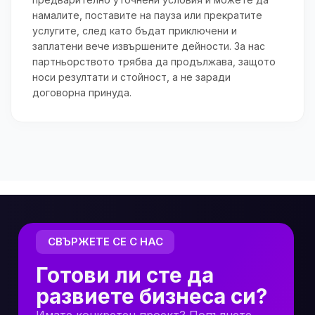
намалите, поставите на пауза или прекратите
услугите, след като бъдат приключени и
заплатени вече извършените дейности. За нас
партньорството трябва да продължава, защото
носи резултати и стойност, а не заради
договорна принуда.
СВЪРЖЕТЕ СЕ С НАС
Готови ли сте да
развиете бизнеса си?
Имате конкретен проект? Попълнете