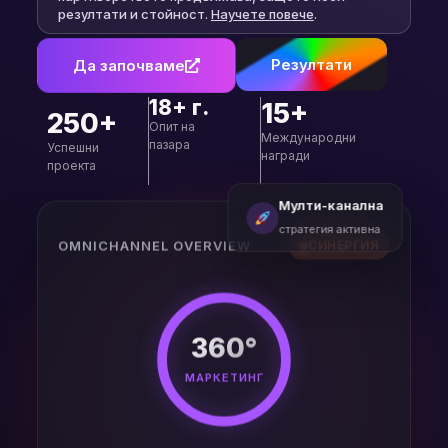
резултати и стойност.
Научете повече
.
Резултати
Да започваме
18+ г.
15+
250+
Опит на
Международни
пазара
Успешни
награди
проекта
Мулти-канална
стратегия активна
OMNICHANNEL OVERVIEW
СИНЕРГИЯ
360°
МАРКЕТИНГ