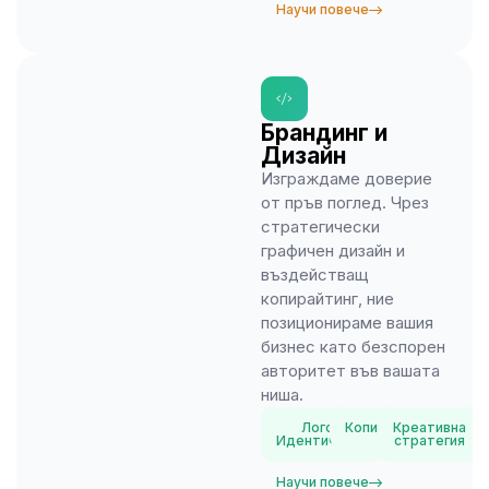
Научи повече
Брандинг и
Дизайн
Изграждаме доверие
от пръв поглед. Чрез
стратегически
графичен дизайн и
въздействащ
копирайтинг, ние
позиционираме вашия
бизнес като безспорен
авторитет във вашата
ниша.
Лого и
Копирайтинг
Креативна
Идентичност
стратегия
Научи повече