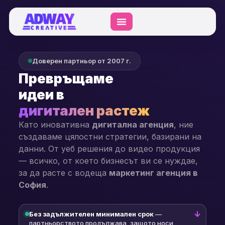
Доверен партньор от 2007 г.
Превръщаме
идеи в
дигитален растеж
Като иновативна
дигитална агенция
, ние
създаваме цялостни стратегии, базирани на
данни. От уеб решения до видео продукция
— всичко, от което бизнесът ви се нуждае,
за да расте с водеща
маркетинг агенция в
София
.
Без задължителен минимален срок
—
партньорството продължава, защото носи