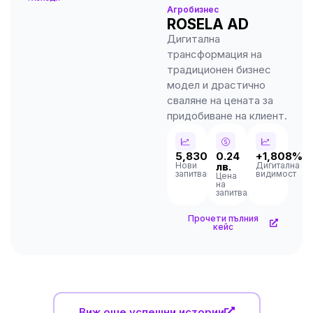
Агробизнес
ROSELA AD
Дигитална
трансформация на
традиционен бизнес
модел и драстично
сваляне на цената за
придобиване на клиент.
5,830
0.24
+1,808%
Нови
лв.
Дигитална
запитвания
видимост
Цена
на
запитване
Прочети пълния
кейс
Виж още успешни истории