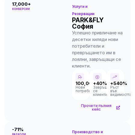
17,000+
Услуги и
КОНВЕРСИИ
Резервации
PARK&FLY
София
Успешно привличане на
десетки хиляди нови
потребители и
превръщането им в
лоялни, завръщащи се
клиенти.
100,000+
+40%
+540%
Нови
Завръщащи
Ръст
потребители
се
във
клиенти
видимостта
Прочети пълния
кейс
-71%
Производство и
РАЗХОДИ