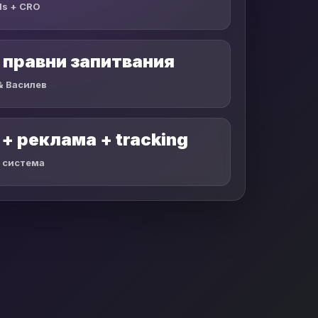
ds + CRO
 правни запитвания
& Василев
+ реклама + tracking
 система