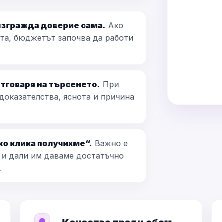
изгражда доверие сама.
Ако
тта, бюджетът започва да работи
отговаря на търсенето.
При
доказателства, яснота и причина
ко клика получихме“.
Важно е
 и дали им даваме достатъчно
.