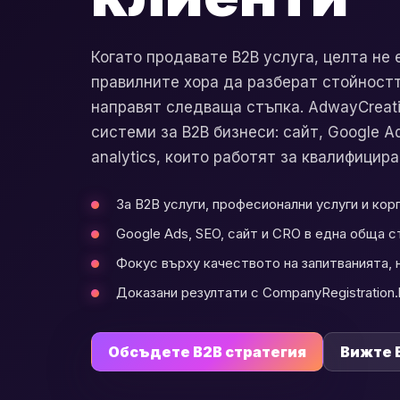
Когато продавате B2B услуга, целта не 
правилните хора да разберат стойността
направят следваща стъпка. AdwayCreat
системи за B2B бизнеси: сайт, Google A
analytics, които работят за квалифицир
За B2B услуги, професионални услуги и ко
Google Ads, SEO, сайт и CRO в една обща с
Фокус върху качеството на запитванията, 
Доказани резултати с CompanyRegistration.
Обсъдете B2B стратегия
Вижте 