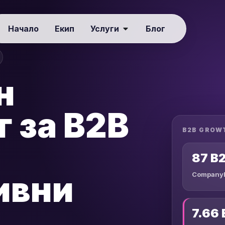
Начало
Екип
Услуги
Блог
н
 за B2B
87 B
ивни
CompanyR
7.66