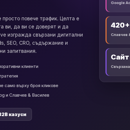
Google A
е просто повече трафик. Целта е
420+
 ви, да ви се доверят и да
ive изгражда свързани дигитални
Славчев 
ds, SEO, CRO, съдържание и
ани запитвания.
Сайт 
рпоративни клиенти
Свързана
тратегия
не само върху броя кликове
bg и Славчев & Василев
B2B казуси