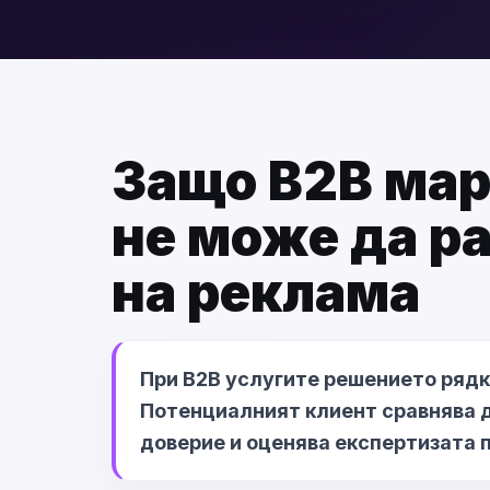
Защо B2B мар
не може да р
на реклама
При B2B услугите решението рядко
Потенциалният клиент сравнява 
доверие и оценява експертизата 