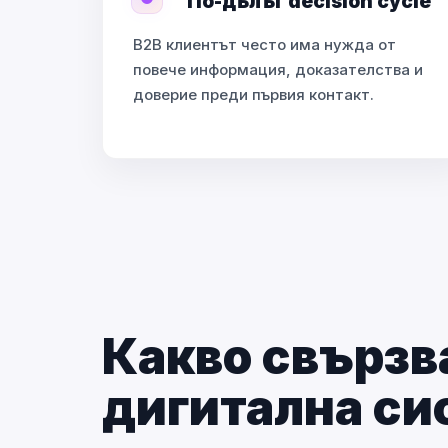
По-дълъг decision cycle
B2B клиентът често има нужда от
повече информация, доказателства и
доверие преди първия контакт.
Какво свързв
дигитална си