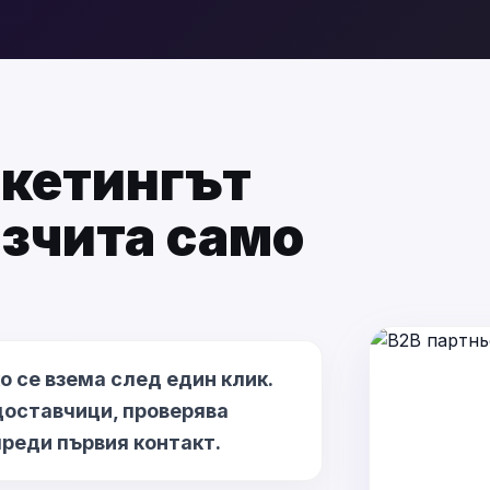
кетингът
азчита само
 се взема след един клик.
доставчици, проверява
преди първия контакт.