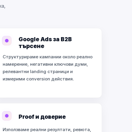
ка,
Google Ads за B2B
търсене
Структурираме кампании около реално
намерение, негативни ключови думи,
релевантни landing страници и
измерими conversion действия.
Proof и доверие
Използваме реални резултати, ревюта,