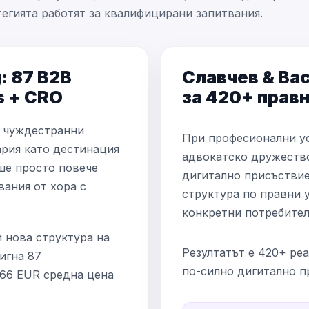
тегията работят за квалифицирани запитвания.
: 87 B2B
Славчев & Вас
s + CRO
за 420+ прав
за чуждестранни
При професионални ус
ария като дестинация
адвокатско дружество
еше просто повече
дигитално присъствие 
вания от хора с
структура по правни 
конкретни потребител
и нова структура на
Резултатът е 420+ реа
игна 87
по-силно дигитално п
.66 EUR средна цена