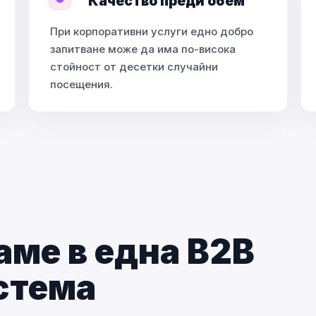
Качество преди обем
При корпоративни услуги едно добро
запитване може да има по-висока
стойност от десетки случайни
посещения.
аме в една B2B
стема