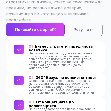
стратегически дизайн, който не само изглежда
премиум, но реално вдъхва доверие,
позиционира ви като лидер и увеличава
продажбите.
Поискайте оферта
Резултати
01
Бизнес стратегия пред чиста
естетика
Не рисуваме насляпо. Дизайнът ни стъпва
върху детайлен анализ на вашата ниша и
психология на потребителя. Всяка форма,
цвят и шрифт имат конкретна цел – да
привлекат идеалния клиент и да го
конвертират.
02
360° Визуална консистентност
От екрана на смартфона до билборда на
магистралата. Осигуряваме абсолютно
безшевно присъствие на марката ви във
всички дигитални (UI/UX, реклами) и
физически (печат, сувенири) допирни точки.
03
От концепцията до
реализацията
Не ви предаваме просто папка с файлове, с