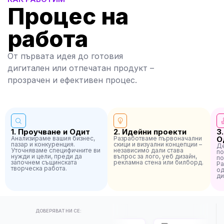
Процес на
работа
От първата идея до готовия
дигитален или отпечатан продукт –
прозрачен и ефективен процес.
1. Проучване и Одит
2. Идейни проекти
3
Анализираме вашия бизнес,
Разработваме първоначални
О
пазар и конкуренция.
скици и визуални концепции –
Де
Уточняваме специфичните ви
независимо дали става
по
нужди и цели, преди да
въпрос за лого, уеб дизайн,
по
започнем същинската
рекламна стена или билборд.
Ра
творческа работа.
од
ди
ДОВЕРЯВАТ НИ СЕ: