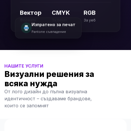
Вектор
CMYK
RGB
Формати
За печат
За уеб
Изпратено за печат
Pantone съвпадение
НАШИТЕ УСЛУГИ
Визуални решения за
всяка нужда
От лого дизайн до пълна визуална
идентичност – създаваме брандове,
които се запомнят