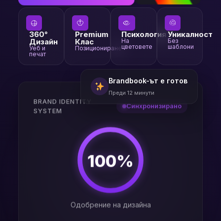
360°
Premium
Психология
Уникалност
Дизайн
Клас
На
Без
цветовете
шаблони
Уеб и
Позициониране
печат
Brandbook-ът е готов
Преди 12 минути
BRAND IDENTITY
Синхронизирано
SYSTEM
100%
Одобрение на дизайна