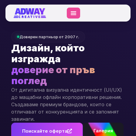
Доверен партньор от 2007 г.
Дизайн, който
изгражда
доверие от пръв
поглед
От дигитална визуална идентичност (UI/UX)
до мащабни офлайн корпоративни решения.
Създаваме премиум брандове, които се
отличават от конкуренцията и се запомнят
завинаги.
Галерия
Поискайте оферта