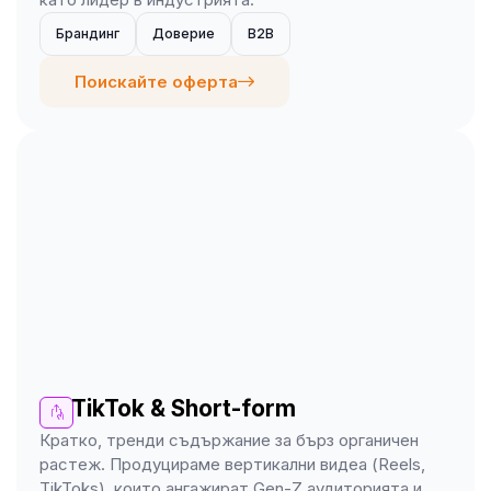
Брандинг
Доверие
B2B
Поискайте оферта
TikTok & Short-form
Кратко, тренди съдържание за бърз органичен
растеж. Продуцираме вертикални видеа (Reels,
TikToks), които ангажират Gen-Z аудиторията и