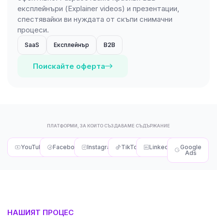
експлейнъри (Explainer videos) и презентации,
спестявайки ви нуждата от скъпи снимачни
процеси.
SaaS
Експлейнър
B2B
Поискайте оферта
ПЛАТФОРМИ, ЗА КОИТО СЪЗДАВАМЕ СЪДЪРЖАНИЕ
YouTube
Facebook
Instagram
TikTok
LinkedIn
Google
Ads
НАШИЯТ ПРОЦЕС