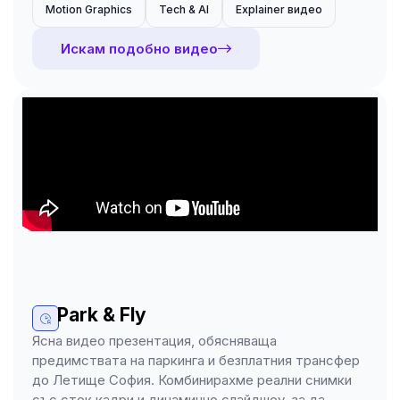
Motion Graphics
Tech & AI
Explainer видео
Искам подобно видео
Park & Fly
Ясна видео презентация, обясняваща
предимствата на паркинга и безплатния трансфер
до Летище София. Комбинирахме реални снимки
със сток кадри и динамично слайдшоу, за да