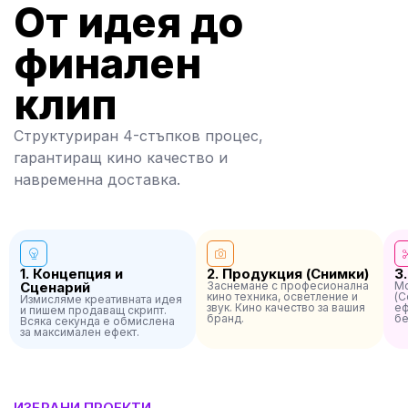
От идея до
финален
клип
Структуриран 4-стъпков процес,
гарантиращ кино качество и
навременна доставка.
1. Концепция и
2. Продукция (Снимки)
3
Сценарий
Заснемане с професионална
Мо
кино техника, осветление и
(C
Измисляме креативната идея
звук. Кино качество за вашия
еф
и пишем продаващ скрипт.
бранд.
бе
Всяка секунда е обмислена
за максимален ефект.
ИЗБРАНИ ПРОЕКТИ