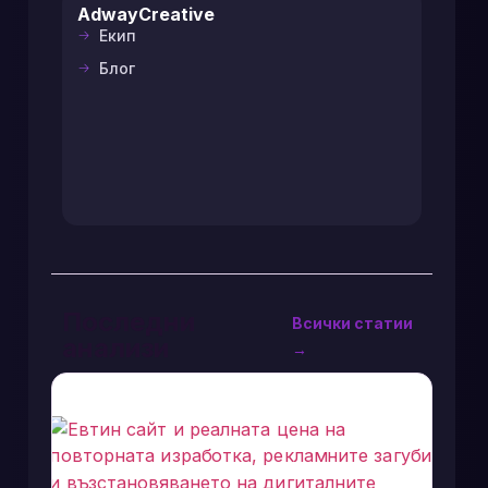
AdwayCreative
Екип
Блог
Последни
Всички статии
анализи
→