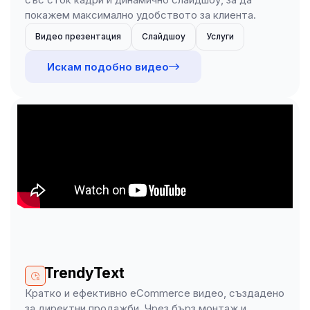
покажем максимално удобството за клиента.
Видео презентация
Слайдшоу
Услуги
Искам подобно видео
TrendyText
Кратко и ефективно eCommerce видео, създадено
за директни продажби. Чрез бърз монтаж и