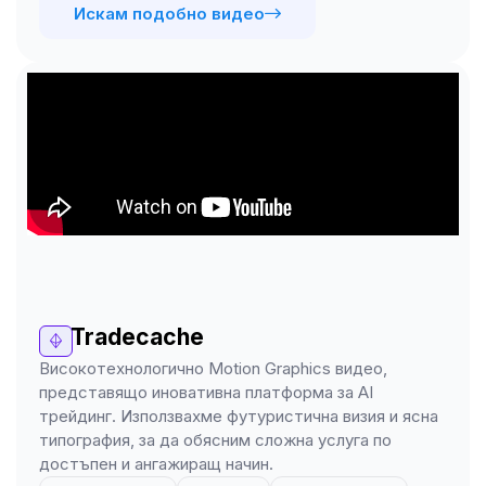
Искам подобно видео
Tradecache
Високотехнологично Motion Graphics видео,
представящо иновативна платформа за AI
трейдинг. Използвахме футуристична визия и ясна
типография, за да обясним сложна услуга по
достъпен и ангажиращ начин.