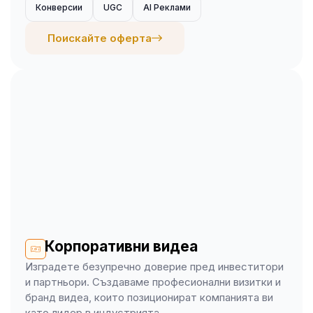
Конверсии
UGC
AI Реклами
Поискайте оферта
Корпоративни видеа
Изградете безупречно доверие пред инвеститори
и партньори. Създаваме професионални визитки и
бранд видеа, които позиционират компанията ви
като лидер в индустрията.