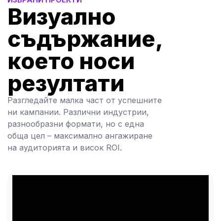
Визуално
съдържание,
което носи
резултати
Разгледайте малка част от успешните
ни кампании. Различни индустрии,
разнообразни формати, но с една
обща цел – максимално ангажиране
на аудиторията и висок ROI.