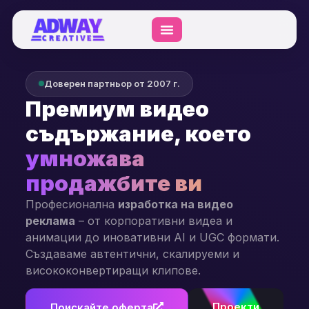
Доверен партньор от 2007 г.
Премиум видео
съдържание, което
умножава
продажбите ви
Професионална
изработка на видео
реклама
– от корпоративни видеа и
анимации до иновативни AI и UGC формати.
Създаваме автентични, скалируеми и
висококонвертиращи клипове.
Проекти
Поискайте оферта