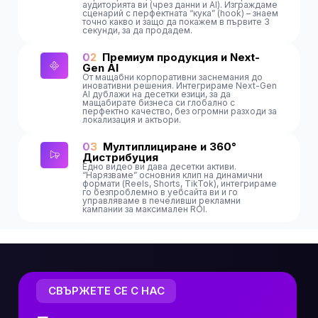
аудиторията ви (чрез данни и AI). Изграждаме
сценарий с перфектната “кука” (hook) – знаем
точно какво и защо да покажем в първите 3
секунди, за да продадем.
02
Премиум продукция и Next-
Gen AI
От мащабни корпоративни заснемания до
иновативни решения. Интегрираме Next-Gen
AI дублажи на десетки езици, за да
мащабирате бизнеса си глобално с
перфектно качество, без огромни разходи за
локализация и актьори.
03
Мултиплициране и 360°
Дистрибуция
Едно видео ви дава десетки активи.
“Нарязваме” основния клип на динамични
формати (Reels, Shorts, TikTok), интегрираме
го безпроблемно в уебсайта ви и го
управляваме в печеливши рекламни
кампании за максимален ROI.
СВЪРЖЕТЕ СЕ С НАС