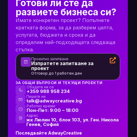
Готови ли сте да
развиете бизнеса си?
Имате конкретен проект? Попълнете
кратката форма, за да разберем целта,
услугата, бюджета и срока и да
определим най-подходящата следваща
стъпка.
Проектно запитване
Изпратете запитване за
проект
Отговор до 1 работен ден
ЗА ОБЩИ ВЪПРОСИ И ТЕКУЩИ ПРОЕКТИ
Обадете ни се
+359 988 958 234
Пишете ни
talk@adwaycreative.bg
Работно време
Пон–Пет: 9:00 – 18:00
Адрес
жк Люлин 10, блок 103, ул. Ген. Никола
Генев, София
Последвайте AdwayCreative