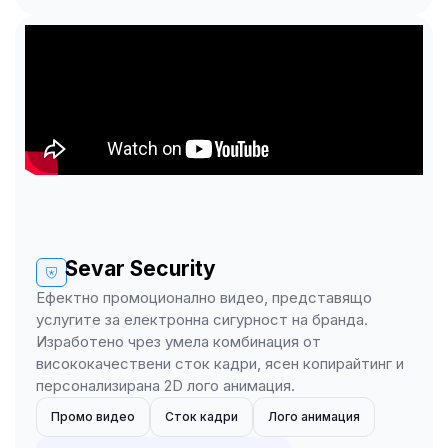
Sevar Security
Ефектно промоционално видео, представящо
услугите за електронна сигурност на бранда.
Изработено чрез умела комбинация от
висококачествени сток кадри, ясен копирайтинг и
персонализирана 2D лого анимация.
Промо видео
Сток кадри
Лого анимация