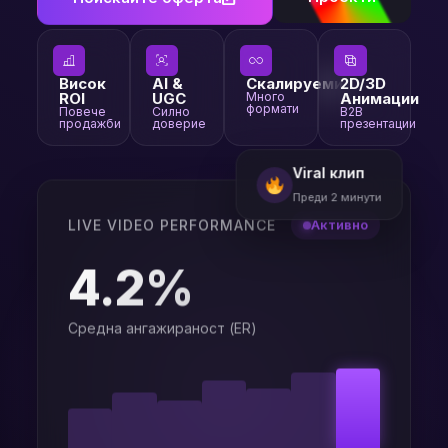
Висок
AI &
Скалируеми
2D/3D
ROI
UGC
Много
Анимации
формати
Повече
Силно
B2B
продажби
доверие
презентации
Viral клип
Преди 2 минути
LIVE VIDEO PERFORMANCE
Активно
4.2%
Средна ангажираност (ER)