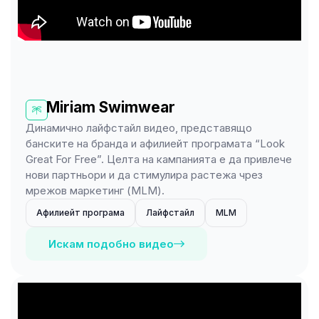
Miriam Swimwear
Динамично лайфстайл видео, представящо
банските на бранда и афилиейт програмата “Look
Great For Free”. Целта на кампанията е да привлече
нови партньори и да стимулира растежа чрез
мрежов маркетинг (MLM).
Афилиейт програма
Лайфстайл
MLM
Искам подобно видео