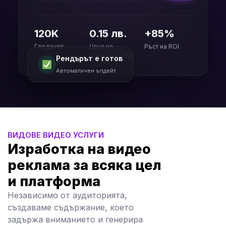
120K
0.15 лв.
+85%
Гледания
Цена на
Ръст на ROI
Рендърът е готов
гледане (CPV)
Автоматичен ъпдейт
ВИДОВЕ ВИДЕО УСЛУГИ
Изработка на видео
реклама за всяка цел
и платформа
Независимо от аудиторията,
създаваме съдържание, което
задържа вниманието и генерира