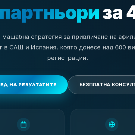
 партньори
за 
 мащабна стратегия за привличане на афили
r в САЩ и Испания, която донесе над 600 в
регистрации.
ЕД НА РЕЗУЛТАТИТЕ
БЕЗПЛАТНА КОНСУЛ