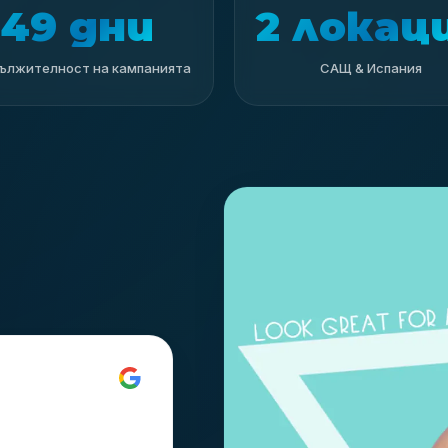
49 дни
2 локац
ължителност на кампанията
САЩ & Испания