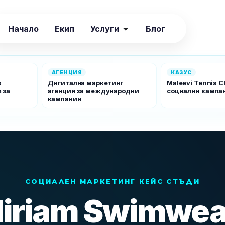
Начало
Екип
Услуги
Блог
АГЕНЦИЯ
КАЗУС
в
Дигитална маркетинг
Maleevi Tennis Cl
 за
агенция за международни
социални кампа
кампании
СОЦИАЛЕН МАРКЕТИНГ КЕЙС СТЪДИ
iriam Swimwea