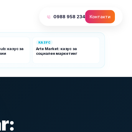
0988 958 234
Контакти
КАЗУС
ub: казус за
Arte Market: казус за
нии
социален маркетинг
r: