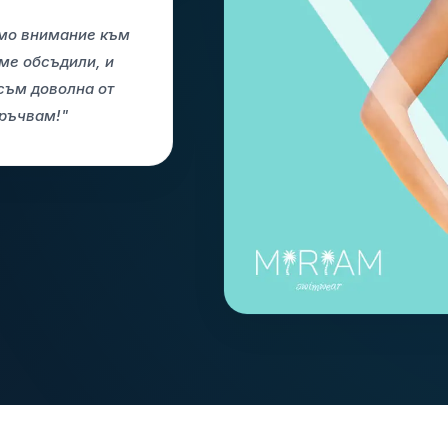
ямо внимание към
сме обсъдили, и
съм доволна от
оръчвам!"