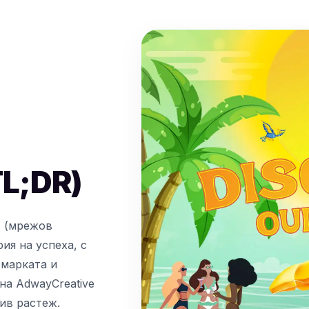
TL;DR)
М (мрежов
ия на успеха, с
 марката и
на AdwayCreative
ив растеж.